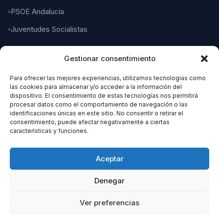
PSOE Andalucía
Juventudes Socialistas
Gestionar consentimiento
CONTACTO
Para ofrecer las mejores experiencias, utilizamos tecnologías como
C/ Gaspar del Pino, 4
las cookies para almacenar y/o acceder a la información del
11004 Cádiz
dispositivo. El consentimiento de estas tecnologías nos permitirá
procesar datos como el comportamiento de navegación o las
identificaciones únicas en este sitio. No consentir o retirar el
956 21 21 21
consentimiento, puede afectar negativamente a ciertas
características y funciones.
organizacion@cadizpsoe.es
Aceptar
Denegar
Ver preferencias
© 2026 PSOE Cádiz. Todos los derechos reservados.