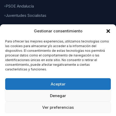
PSOE Andalucía
Juventudes Socialistas
Gestionar consentimiento
CONTACTO
Para ofrecer las mejores experiencias, utilizamos tecnologías como
C/ Gaspar del Pino, 4
las cookies para almacenar y/o acceder a la información del
11004 Cádiz
dispositivo. El consentimiento de estas tecnologías nos permitirá
procesar datos como el comportamiento de navegación o las
identificaciones únicas en este sitio. No consentir o retirar el
956 21 21 21
consentimiento, puede afectar negativamente a ciertas
características y funciones.
organizacion@cadizpsoe.es
Aceptar
Denegar
Ver preferencias
© 2026 PSOE Cádiz. Todos los derechos reservados.